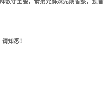
拜敬守圣餐，请弟兄姊妹先期省察，预备
。请知悉！