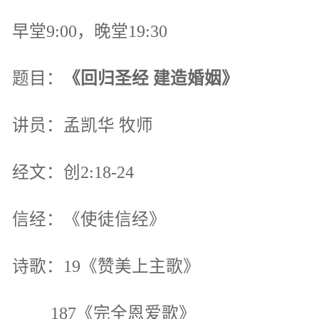
早堂9:00，晚堂19:30
题目：
《回归圣经 建造婚姻》
讲员：孟凯华 牧师
经文：创2:18-24
信经：《使徒信经》
诗歌：19《赞美上主歌》
187《完全恩爱歌》