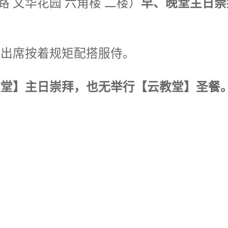
 文华花园 六角楼 二楼）
早、晚堂主日崇
出席按着规矩配搭服侍。
堂】主日崇拜，也无举行【云教堂】圣餐